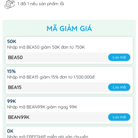
1 đổi 1 nếu sản phẩm lỗi
MÃ GIẢM GIÁ
50K
Nhập mã BEA50 giảm 50K đơn từ 750K
BEA50
Lưu mã
15%
Nhập mã BEA15 giảm 15% đơn từ 1.500.000đ
BEA15
Lưu mã
99K
Nhập mã BEAN99K giảm ngay 99K
BEAN99K
Lưu mã
0K
Nhập mã FREESHIP miễn phí vận chuyển