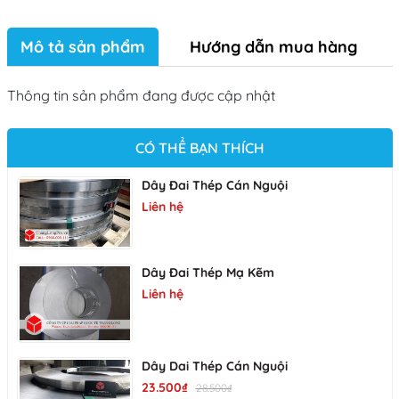
Mô tả sản phẩm
Hướng dẫn mua hàng
Thông tin sản phẩm đang được cập nhật
CÓ THỂ BẠN THÍCH
Dây Đai Thép Cán Nguội
Liên hệ
Dây Đai Thép Mạ Kẽm
Liên hệ
Dây Dai Thép Cán Nguội
23.500₫
28.500₫