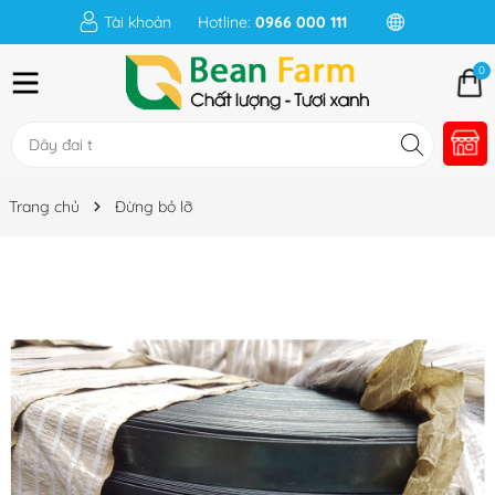
Tài khoản
Hotline:
0966 000 111
0
Trang chủ
Đừng bỏ lỡ