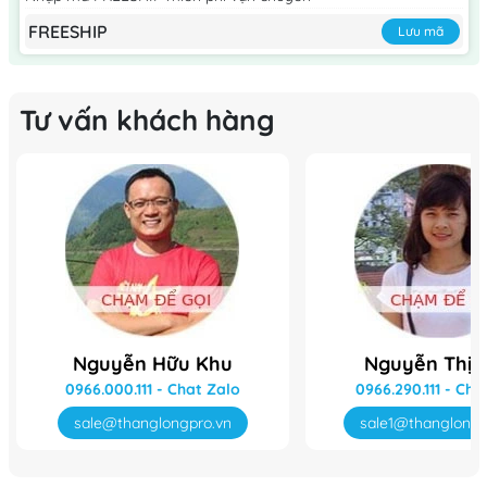
FREESHIP
Lưu mã
Tư vấn khách hàng
Nguyễn Hữu Khu
Nguyễn Thị 
0966.000.111
-
Chat Zalo
0966.290.111
-
Cha
sale@thanglongpro.vn
sale1@thanglongp