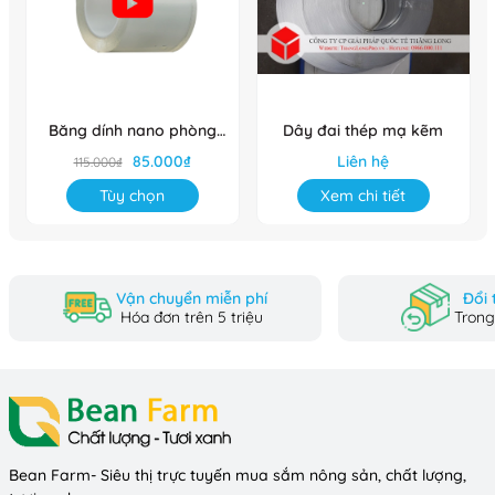
Băng dính nano phòng
Dây đai thép mạ kẽm
sạch
85.000₫
Liên hệ
115.000₫
Tùy chọn
Xem chi tiết
Vận chuyển miễn phí
Đổi 
Hóa đơn trên 5 triệu
Trong
Bean Farm- Siêu thị trực tuyến mua sắm nông sản, chất lượng,